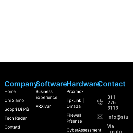
Company
Software
Hardware
Contact
Home
Business
Proxmox
011
Experience
Chi Siamo
Tp-Link |
276
ARXivar
Omada
3113
Scopri Di Più
Firewall
info@study
Tech Radar
Pfsense
Via
Contatti
CyberAssessment
Trento