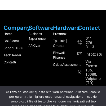
Company
Software
Hardware
Contact
Home
Business
Proxmox
011
Experience
Chi Siamo
Tp-Link |
276
ARXivar
Omada
3113
Scopri Di Più
Firewall
info@study
Tech Radar
Pfsense
Via
Contatti
CyberAssessment
Trento
135,
10088,
Volpiano
(TO)
Utilizzo dei cookie: questo sito web potrebbe utilizzare i cookie
per garantirti la migliore esperienza di navigazione. I cookie
sono piccoli file di testo che vengono memorizzati sul tuo