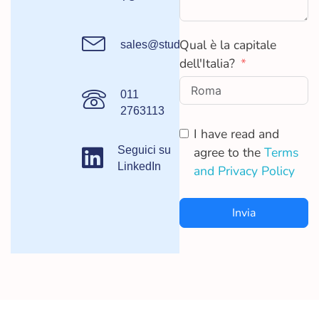
Qual è la capitale
sales@studydata.com
dell'Italia?
011
2763113
I have read and
Seguici su
agree to the
Terms
LinkedIn
and Privacy Policy
Invia