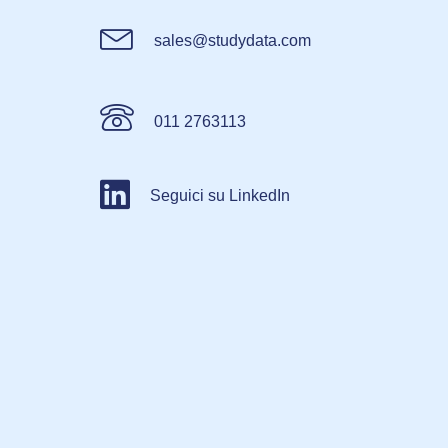
sales@studydata.com
011 2763113
Seguici su LinkedIn