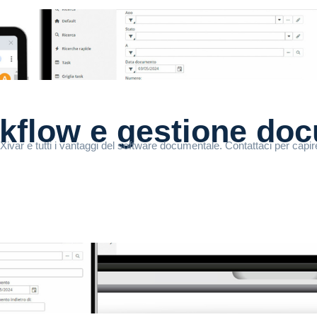
rkflow e gestione do
ARXivar e tutti i vantaggi del software documentale. Contattaci per capi