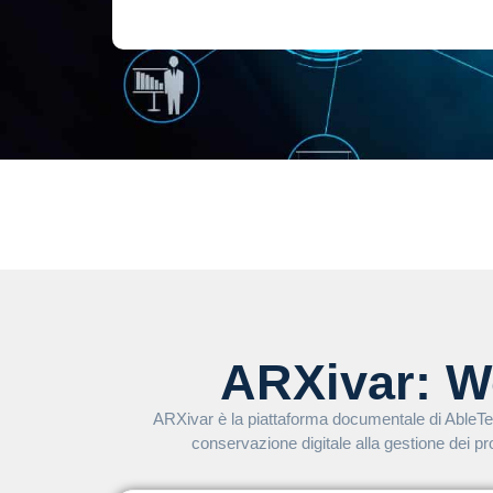
ARXivar: W
ARXivar è la piattaforma documentale di AbleTec
conservazione digitale alla gestione dei proc