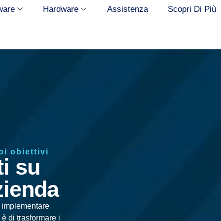
ware
Hardware
Assistenza
Scopri Di Più
i obiettivi
ti su
zienda​
er implementare
è di trasformare i