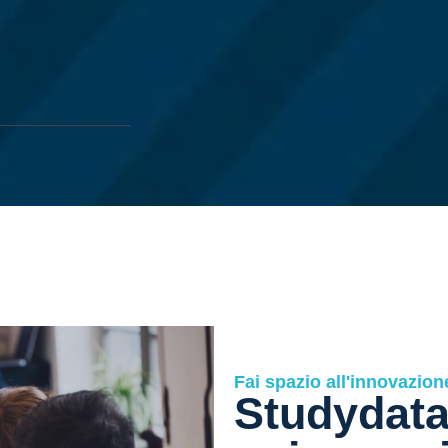
Fai spazio all'innovazion
Studydata