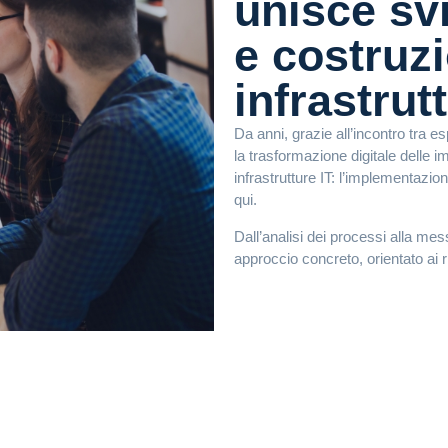
unisce sv
e costruz
infrastrut
Da anni, grazie all’incontro tra 
la trasformazione digitale delle i
infrastrutture IT: l’implementazi
qui.
Dall’analisi dei processi alla me
approccio concreto, orientato ai ri